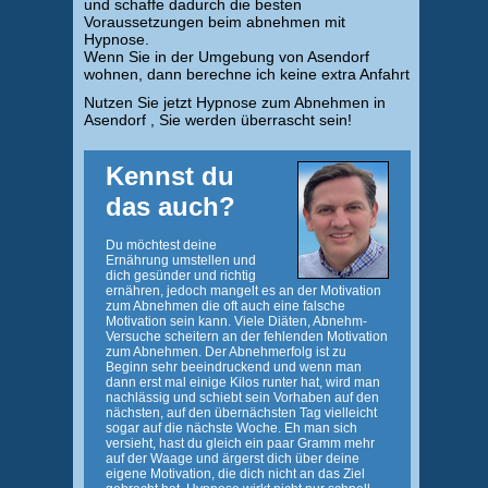
und schaffe dadurch die besten
Voraussetzungen beim abnehmen mit
Hypnose.
Wenn Sie in der Umgebung von Asendorf
wohnen, dann berechne ich keine extra Anfahrt
Nutzen Sie jetzt Hypnose zum Abnehmen in
Asendorf , Sie werden überrascht sein!
Kennst du
das auch?
Du möchtest deine
Ernährung umstellen und
dich gesünder und richtig
ernähren, jedoch mangelt es an der Motivation
zum Abnehmen die oft auch eine falsche
Motivation sein kann. Viele Diäten, Abnehm-
Versuche scheitern an der fehlenden Motivation
zum Abnehmen. Der Abnehmerfolg ist zu
Beginn sehr beeindruckend und wenn man
dann erst mal einige Kilos runter hat, wird man
nachlässig und schiebt sein Vorhaben auf den
nächsten, auf den übernächsten Tag vielleicht
sogar auf die nächste Woche. Eh man sich
versieht, hast du gleich ein paar Gramm mehr
auf der Waage und ärgerst dich über deine
eigene Motivation, die dich nicht an das Ziel