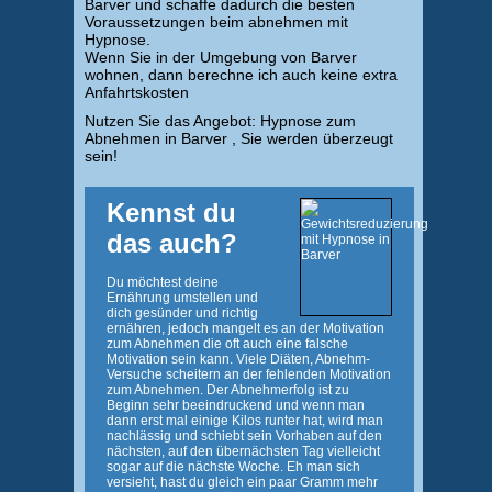
Barver und schaffe dadurch die besten
Voraussetzungen beim abnehmen mit
Hypnose.
Wenn Sie in der Umgebung von Barver
wohnen, dann berechne ich auch keine extra
Anfahrtskosten
Nutzen Sie das Angebot: Hypnose zum
Abnehmen in Barver , Sie werden überzeugt
sein!
Kennst du
das auch?
Du möchtest deine
Ernährung umstellen und
dich gesünder und richtig
ernähren, jedoch mangelt es an der Motivation
zum Abnehmen die oft auch eine falsche
Motivation sein kann. Viele Diäten, Abnehm-
Versuche scheitern an der fehlenden Motivation
zum Abnehmen. Der Abnehmerfolg ist zu
Beginn sehr beeindruckend und wenn man
dann erst mal einige Kilos runter hat, wird man
nachlässig und schiebt sein Vorhaben auf den
nächsten, auf den übernächsten Tag vielleicht
sogar auf die nächste Woche. Eh man sich
versieht, hast du gleich ein paar Gramm mehr