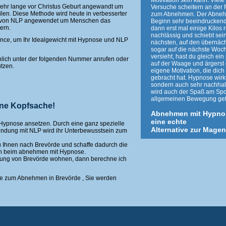
Motivation sein kann. Viel
hr lange vor Christus Geburt angewandt um
Versuche scheitern an der 
len. Diese Methode wird heute in verbesserter
zum Abnehmen. Der Abnehm
g von NLP angewendet um Menschen das
Beginn sehr beeindrucken
ern.
dann erst mal einige Kilos 
nachlässig und schiebt sei
ance, um Ihr Idealgewicht mit Hypnose und NLP
nächsten, auf den übernäch
sogar auf die nächste Woc
versieht, hast du gleich e
lich unter der folgenden Nummer anrufen oder
auf der Waage und ärgerst 
tzen.
eigene Motivation, die dich 
gebracht hat. Hypnose wirkt
sondern auch sehr nachhal
wird auch der Spaß am Spo
allgemeinen Bewegung gef
ine Kopfsache!
Abnehmen mit Hypno
eine echte
 Hypnose ansetzen. Durch eine ganz spezielle
Alternative zur Mage
bindung mit NLP wird ihr Unterbewusstsein zum
u Ihnen nach Brevörde und schaffe dadurch die
n beim abnehmen mit Hypnose.
ung von Brevörde wohnen, dann berechne ich
se zum Abnehmen in Brevörde , Sie werden
 Abnehm Hypnose - Abnehmen mit Hypnose - Gewichtsreduzierung - Hypnose zum Abnehmen kosten - Gewi