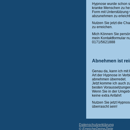
Hypnose wurde schon se
kranke Menschen zu hei
Form mit Unterstützun
abzunehmen zu erleicht
Nutzen Sie jetzt die Ch
zu erreichen.
Mich Können Sie persön
mein Kontaktformular nu
0171/5621888
Abnehmen ist re
Genau da, kann ich mit
Art der Hypnose in Ver
abnehmen überredet.
Jetzt komme ich auch z
besten Voraussetzunge
Wenn Sie in der Umgeb
keine extra Anfahrt
Nutzen Sie jetzt Hypno
überrascht sein!
Alternative Magenband OP - Abnehmen -
Datenschutzerklärung
©
ErreicheDeineZiele