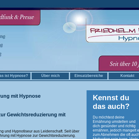
rde Diät Brevörde Kalorienreduktion Brevörde Körperkomposition Brevörde
s ist Hypnose?
Über mich
Einsatzbereiche
Kontakt
rung mit Hypnose
Kennst du
das auch?
zur Gewichtsreduzierung mit
Du möchtest deine
Ernährung umstellen und
dich gesünder und richtig
ernähren, jedoch mangelt e
ng und Hypnotiseur aus Leidenschaft. Seit über
zum Abnehmen die oft auch
ahrung mit Hypnose zur Gewichtsreduzierung.