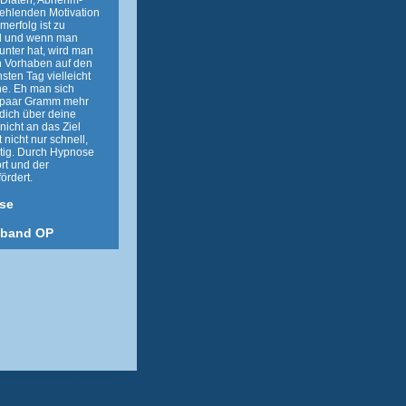
e Diäten, Abnehm-
fehlenden Motivation
erfolg ist zu
d und wenn man
runter hat, wird man
n Vorhaben auf den
sten Tag vielleicht
he. Eh man sich
in paar Gramm mehr
dich über deine
nicht an das Ziel
 nicht nur schnell,
tig. Durch Hypnose
rt und der
ördert.
se
nband OP
chtsreduzierung mit Hypnose -