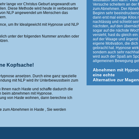
Motivation sein kann. Viel
hr lange vor Christus Geburt angewandt um
Versuche scheitern an der 
len. Diese Methode wird heute in verbesserter
zum Abnehmen. Der Abnehm
g von NLP angewendet um Menschen das
Beginn sehr beeindrucken
ern.
dann erst mal einige Kilos 
nachlässig und schiebt sei
ance, um Ihr Idealgewicht mit Hypnose und NLP
nächsten, auf den übernäch
sogar auf die nächste Woc
versieht, hast du gleich e
lich unter der folgenden Nummer anrufen oder
auf der Waage und ärgerst 
tzen.
eigene Motivation, die dich 
gebracht hat. Hypnose wirkt
sondern auch sehr nachhal
wird auch der Spaß am Spo
allgemeinen Bewegung gef
ine Kopfsache!
Abnehmen mit Hypno
eine echte
 Hypnose ansetzen. Durch eine ganz spezielle
Alternative zur Mage
bindung mit NLP wird ihr Unterbewusstsein zum
u Ihnen nach Haste und schaffe dadurch die
n beim abnehmen mit Hypnose.
ung von Haste wohnen, dann berechne ich
se zum Abnehmen in Haste , Sie werden
Abnehmen mit Hypnose - Gewichtsreduzierung mit Hypnose - Schnell abnehmen - Gewichtsreduzierung - 