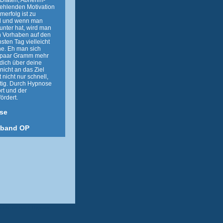
e Diäten, Abnehm-
fehlenden Motivation
erfolg ist zu
d und wenn man
runter hat, wird man
n Vorhaben auf den
sten Tag vielleicht
he. Eh man sich
in paar Gramm mehr
dich über deine
nicht an das Ziel
 nicht nur schnell,
tig. Durch Hypnose
rt und der
ördert.
se
nband OP
Abnehmen durch Hypnose -