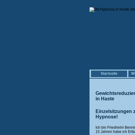
Ernährungsprotokoll Haste Intervallfasten Haste 
Startseite
Wa
Gewichtsreduzie
in Haste
Einzelsitzungen 
Hypnose!
Ich bin Friedhelm Benni
15 Jahren habe ich Erf