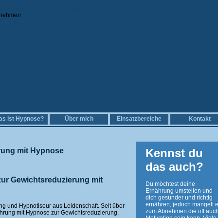
Ketogene Ernährung Haste Low-Carb Haste Hypnose Erfahrung Haste
s ist Hypnose?
Über mich
Einsatzbereiche
Kontakt
rung mit Hypnose
Kennst du
das auch?
zur Gewichtsreduzierung mit
Du möchtest deine
Ernährung umstellen und
dich gesünder und richtig
ernähren, jedoch mangelt e
ng und Hypnotiseur aus Leidenschaft. Seit über
zum Abnehmen die oft auch
ahrung mit Hypnose zur Gewichtsreduzierung.