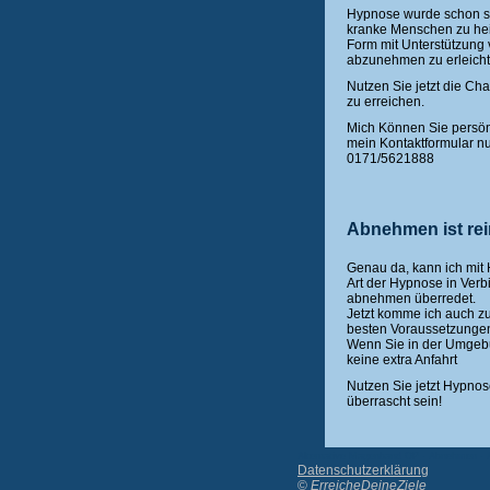
Hypnose wurde schon se
kranke Menschen zu hei
Form mit Unterstützun
abzunehmen zu erleicht
Nutzen Sie jetzt die Ch
zu erreichen.
Mich Können Sie persön
mein Kontaktformular nu
0171/5621888
Abnehmen ist re
Genau da, kann ich mit
Art der Hypnose in Ver
abnehmen überredet.
Jetzt komme ich auch z
besten Voraussetzunge
Wenn Sie in der Umgeb
keine extra Anfahrt
Nutzen Sie jetzt Hypno
überrascht sein!
Alternative Magenband OP - Abnehmen - 
Datenschutzerklärung
©
ErreicheDeineZiele