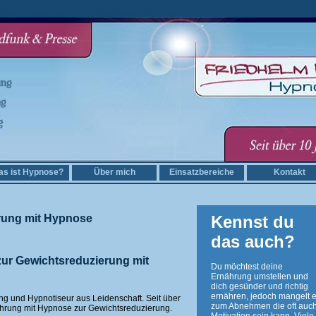
ßen Ketogene Ernährung Heeßen Low-Carb Heeßen Hypnose Erfahrung Heeßen
s ist Hypnose?
Über mich
Einsatzbereiche
Kontakt
rung mit Hypnose
Kennst du
das auch?
zur Gewichtsreduzierung mit
Du möchtest deine
Ernährung umstellen und
dich gesünder und richtig
ernähren, jedoch mangelt e
ng und Hypnotiseur aus Leidenschaft. Seit über
zum Abnehmen die oft auch
ahrung mit Hypnose zur Gewichtsreduzierung.