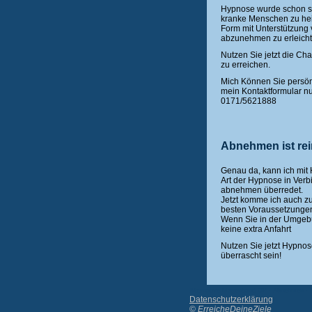
Hypnose wurde schon se
kranke Menschen zu hei
Form mit Unterstützun
abzunehmen zu erleicht
Nutzen Sie jetzt die Ch
zu erreichen.
Mich Können Sie persön
mein Kontaktformular nu
0171/5621888
Abnehmen ist re
Genau da, kann ich mit
Art der Hypnose in Ver
abnehmen überredet.
Jetzt komme ich auch z
besten Voraussetzunge
Wenn Sie in der Umgeb
keine extra Anfahrt
Nutzen Sie jetzt Hypno
überrascht sein!
Alternative Magenband OP - Abnehmen - 
Datenschutzerklärung
©
ErreicheDeineZiele