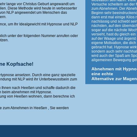
Motivation sein kann. Viel
hr lange vor Christus Geburt angewandt um
Versuche scheitern an der 
len. Diese Methode wird heute in verbesserter
zum Abnehmen. Der Abnehm
g von NLP angewendet um Menschen das
Beginn sehr beeindrucken
ern.
dann erst mal einige Kilos 
nachlässig und schiebt sei
ance, um Ihr Idealgewicht mit Hypnose und NLP
nächsten, auf den übernäch
sogar auf die nächste Woc
versieht, hast du gleich e
lich unter der folgenden Nummer anrufen oder
auf der Waage und ärgerst 
tzen.
eigene Motivation, die dich 
gebracht hat. Hypnose wirkt
sondern auch sehr nachhal
wird auch der Spaß am Spo
allgemeinen Bewegung gef
ine Kopfsache!
Abnehmen mit Hypno
eine echte
 Hypnose ansetzen. Durch eine ganz spezielle
Alternative zur Mage
bindung mit NLP wird ihr Unterbewusstsein zum
u Ihnen nach Heeßen und schaffe dadurch die
n beim abnehmen mit Hypnose.
ung von Heeßen wohnen, dann berechne ich
se zum Abnehmen in Heeßen , Sie werden
Abnehmen mit Hypnose - Gewichtsreduzierung mit Hypnose - Schnell abnehmen - Gewichtsreduzierung - 