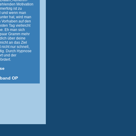
e Diäten, Abnehm-
fehlenden Motivation
erfolg ist zu
d und wenn man
runter hat, wird man
n Vorhaben auf den
sten Tag vielleicht
he. Eh man sich
in paar Gramm mehr
dich über deine
nicht an das Ziel
 nicht nur schnell,
tig. Durch Hypnose
rt und der
ördert.
se
nband OP
Abnehmen durch Hypnose -