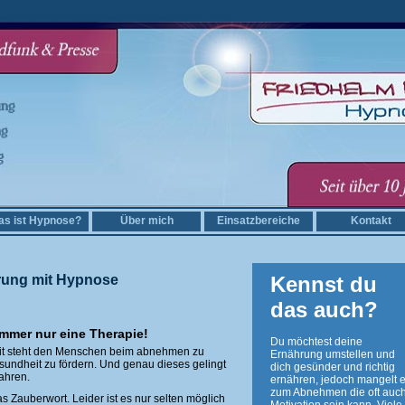
rperkomposition Hülsede Hausbesuch Hülsede Gewichtsreduktion Hülsede
s ist Hypnose?
Über mich
Einsatzbereiche
Kontakt
rung mit Hypnose
Kennst du
das auch?
immer nur eine Therapie!
Du möchtest deine
it steht den Menschen beim abnehmen zu
Ernährung umstellen und
sundheit zu fördern. Und genau dieses gelingt
dich gesünder und richtig
Jahren.
ernähren, jedoch mangelt e
zum Abnehmen die oft auch
 Zauberwort. Leider ist es nur selten möglich