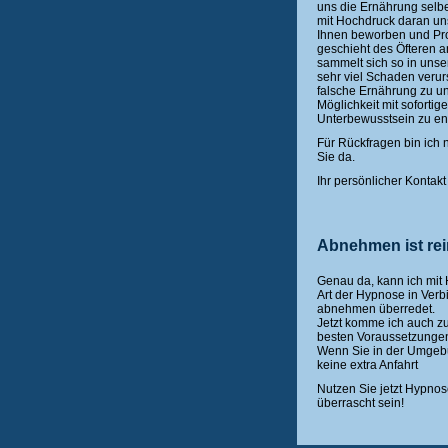
uns die Ernährung selb
mit Hochdruck daran uns
Ihnen beworben und Pr
geschieht des Öfteren a
sammelt sich so in unse
sehr viel Schaden verur
falsche Ernährung zu u
Möglichkeit mit soforti
Unterbewusstsein zu en
Für Rückfragen bin ich n
Sie da.
Ihr persönlicher Kontak
Abnehmen ist re
Genau da, kann ich mit
Art der Hypnose in Ver
abnehmen überredet.
Jetzt komme ich auch z
besten Voraussetzunge
Wenn Sie in der Umgeb
keine extra Anfahrt
Nutzen Sie jetzt Hypno
überrascht sein!