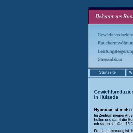
Hypnotiseur Hülsede Abnehm-Programm Hülsede Kö
Startseite
Wa
Gewichtsreduzie
in Hülsede
Hypnose ist nicht 
Im Zentrum meiner Arbe
helfen und damit die Ge
mir schon seit über 15 
Fremdbestimmung ist das