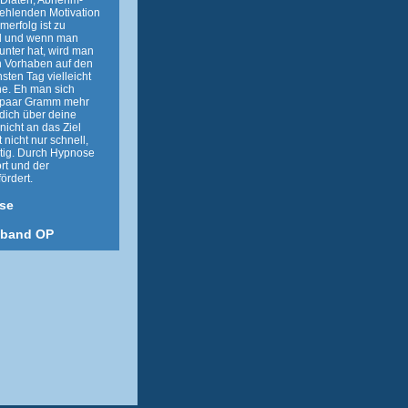
e Diäten, Abnehm-
fehlenden Motivation
erfolg ist zu
d und wenn man
runter hat, wird man
n Vorhaben auf den
sten Tag vielleicht
he. Eh man sich
in paar Gramm mehr
dich über deine
nicht an das Ziel
 nicht nur schnell,
tig. Durch Hypnose
rt und der
ördert.
se
nband OP