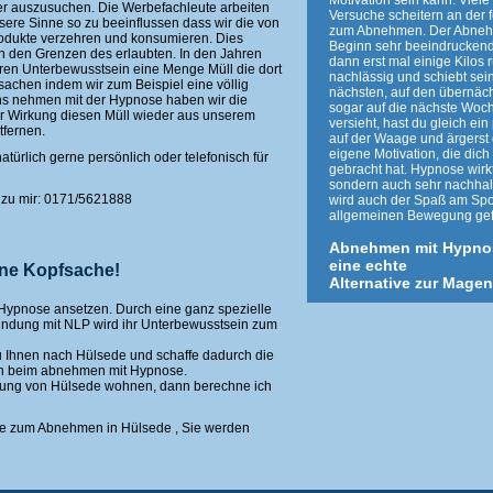
Motivation sein kann. Viel
er auszusuchen. Die Werbefachleute arbeiten
Versuche scheitern an der 
ere Sinne so zu beeinflussen dass wir die von
zum Abnehmen. Der Abnehm
odukte verzehren und konsumieren. Dies
Beginn sehr beeindrucken
n den Grenzen des erlaubten. In den Jahren
dann erst mal einige Kilos 
ren Unterbewusstsein eine Menge Müll die dort
nachlässig und schiebt sei
sachen indem wir zum Beispiel eine völlig
nächsten, auf den übernäch
ns nehmen mit der Hypnose haben wir die
sogar auf die nächste Woc
ger Wirkung diesen Müll wieder aus unserem
versieht, hast du gleich e
tfernen.
auf der Waage und ärgerst 
eigene Motivation, die dich 
atürlich gerne persönlich oder telefonisch für
gebracht hat. Hypnose wirkt
sondern auch sehr nachhal
t zu mir: 0171/5621888
wird auch der Spaß am Spo
allgemeinen Bewegung gef
Abnehmen mit Hypno
eine echte
ine Kopfsache!
Alternative zur Mage
 Hypnose ansetzen. Durch eine ganz spezielle
bindung mit NLP wird ihr Unterbewusstsein zum
u Ihnen nach Hülsede und schaffe dadurch die
n beim abnehmen mit Hypnose.
ung von Hülsede wohnen, dann berechne ich
se zum Abnehmen in Hülsede , Sie werden