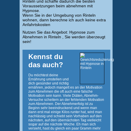
Rinteln und schaffe dadurch die besten
Voraussetzungen beim abnehmen mit
Hypnose.
Wenn Sie in der Umgebung von Rinteln
wohnen, dann berechne ich auch keine extra
Anfahrtskosten
Nutzen Sie das Angebot: Hypnose zum
Abnehmen in Rinteln , Sie werden überzeugt
sein!
Kennst du
das auch?
Du möchtest deine
Ernährung umstellen und
dich gesünder und richtig
ernähren, jedoch mangelt es an der Motivation
zum Abnehmen die oft auch eine falsche
Motivation sein kann. Viele Diäten, Abnehm-
Versuche scheitern an der fehlenden Motivation
zum Abnehmen. Der Abnehmerfolg ist zu
Beginn sehr beeindruckend und wenn man
dann erst mal einige Kilos runter hat, wird man
nachlässig und schiebt sein Vorhaben auf den
nächsten, auf den übernächsten Tag vielleicht
sogar auf die nächste Woche. Eh man sich
versieht, hast du gleich ein paar Gramm mehr