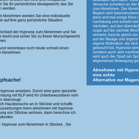
Motivation sein kann. Viel
ie Ihr persönliches Idealgewicht, das Sie
Versuche scheitern an der 
n werden.
zum Abnehmen. Der Abnehm
Beginn sehr beeindrucken
 Abnehmen werden Sie eine individuelle
dann erst mal einige Kilos 
 auf Ihre ganz persönliche Situation
nachlässig und schiebt sei
nächsten, auf den übernäch
sogar auf die nächste Woc
öglichkeit der Hypnose zum Abnehmen und Sie
versieht, hast du gleich e
e leicht und sicher Sie zu Ihrem Wunschgewicht
auf der Waage und ärgerst 
men.
eigene Motivation, die dich 
gebracht hat. Hypnose wirkt
und vereinbare noch heute schnell einen
sondern auch sehr nachhal
um Abnehmen
wird auch der Spaß am Spo
allgemeinen Bewegung gef
Abnehmen mit Hypno
eine echte
pfsache!
Alternative zur Mage
 Hypnose ansetzen. Durch eine ganz spezielle
bindung mit NLP wird ihr Unterbewusstsein vom
n überzeugt.
auch Hausbesuche an in Stöckse und schaffe
raussetzungen beim abnehmen mit Hypnose.
ung von Stöckse wohnen, dann berechne ich
tskosten
: Hypnose zum Abnehmen in Stöckse , Sie