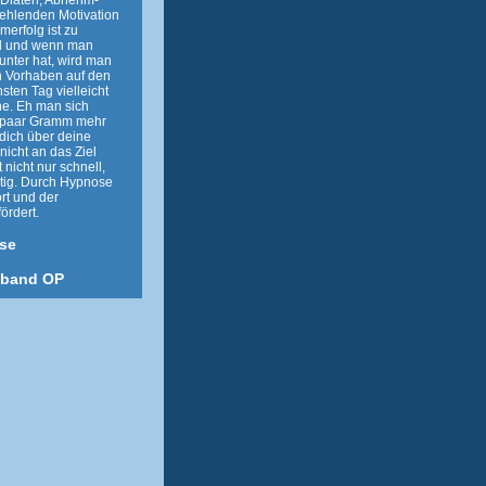
e Diäten, Abnehm-
fehlenden Motivation
erfolg ist zu
d und wenn man
runter hat, wird man
n Vorhaben auf den
sten Tag vielleicht
he. Eh man sich
in paar Gramm mehr
dich über deine
nicht an das Ziel
 nicht nur schnell,
tig. Durch Hypnose
rt und der
ördert.
se
nband OP