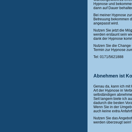
Hypnose und bekommen S
dann auf Dauer behalte
Bei meiner Hypnose zum
Betreuung bekommen die
angepasst wird.
Nutzen Sie jetzt die M
werden erstaunt sein wi
dank der Hypnose kom
Nutzen Sie die Change 
Termin zur Hypnose z
Tel: 0171/5621888
Abnehmen ist Ko
Genau da, kann ich mit
Art der Hypnose in Ver
selbständigen abnehme
Seit langem biete ich 
dadurch die besten Vo
Wenn Sie in der Umgeb
auch keine extra Anfahr
Nutzen Sie das Angebot
werden überzeugt sein!