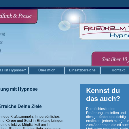
töckse Gewichtsreduktion Stöckse Ernährungsumstellung Stöckse Abnehmen Stöckse
s ist Hypnose?
Über mich
Einsatzbereiche
Kontakt
rung mit Hypnose
Kennst du
das auch?
rreiche Deine Ziele
Du möchtest deine
Ernährung umstellen und
 neue Kraft sammeln, Ihr persönliches
dich gesünder und richtig
nd Körper und Geist in Einklang bringen.
ernähren, jedoch mangelt e
eine effektive Möglichkeit um Ihr
zum Abnehmen die oft auch
hen. Erleben Sie eine tiefe entspannte