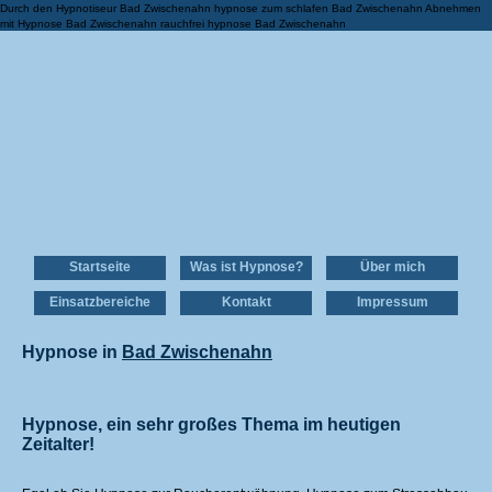
Durch den Hypnotiseur Bad Zwischenahn hypnose zum schlafen Bad Zwischenahn Abnehmen
mit Hypnose Bad Zwischenahn rauchfrei hypnose Bad Zwischenahn
Startseite
Was ist Hypnose?
Über mich
Einsatzbereiche
Kontakt
Impressum
Hypnose in
Bad Zwischenahn
Hypnose, ein sehr großes Thema im heutigen
Zeitalter!