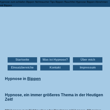
hypnose zum schlafen Bippen Nichtraucher Tips Bippen Rauchfrei Hypnose Bippen Abnehmen
mit Bippen
Startseite
Was ist Hypnose?
Über mich
Einsatzbereiche
Kontakt
Impressum
Hypnose in
Bippen
Hypnose, ein immer größeres Thema in der Heutigen
Zeit!