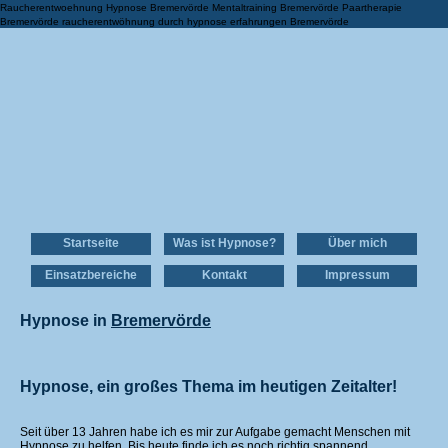
Raucherentwoehnung Hypnose Bremervörde Mentaltraining Bremervörde Paartherapie
Bremervörde raucherentwöhnung durch hypnose erfahrungen Bremervörde
Startseite
Was ist Hypnose?
Über mich
Einsatzbereiche
Kontakt
Impressum
Hypnose in
Bremervörde
Hypnose, ein großes Thema im heutigen Zeitalter!
Seit über 13 Jahren habe ich es mir zur Aufgabe gemacht Menschen mit
Hypnose zu helfen. Bis heute finde ich es noch richtig spannend,