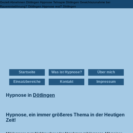
Gezielt Abnehmen Dötlingen Hypnose Tehrapie Dötlingen Gewichtszunahme bei
Rauerentwöhnung? Dötlingen Hypnose real? Dötlingen
Startseite
Was ist Hypnose?
Über mich
Einsatzbereiche
Kontakt
Impressum
Hypnose in
Dötlingen
Hypnose, ein immer größeres Thema in der Heutigen
Zeit!