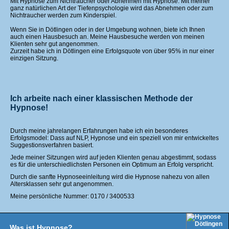
Mit Hypnose zum Nichtraucher oder Abnehmen mit Hypnose. Mit meiner
ganz natürlichen Art der Tiefenpsychologie wird das Abnehmen oder zum
Nichtraucher werden zum Kinderspiel.
Wenn Sie in Dötlingen oder in der Umgebung wohnen, biete ich Ihnen
auch einen Hausbesuch an. Meine Hausbesuche werden von meinen
Klienten sehr gut angenommen.
Zurzeit habe ich in Dötlingen eine Erfolgsquote von über 95% in nur einer
einzigen Sitzung.
Ich arbeite nach einer klassischen Methode der
Hypnose!
Durch meine jahrelangen Erfahrungen habe ich ein besonderes
Erfolgsmodel: Dass auf NLP, Hypnose und ein speziell von mir entwickeltes
Suggestionsverfahren basiert.
Jede meiner Sitzungen wird auf jeden Klienten genau abgestimmt, sodass
es für die unterschiedlichsten Personen ein Optimum an Erfolg verspricht.
Durch die sanfte Hypnoseeinleitung wird die Hypnose nahezu von allen
Altersklassen sehr gut angenommen.
Meine persönliche Nummer: 0170 / 3400533
Was ist Hypnose?