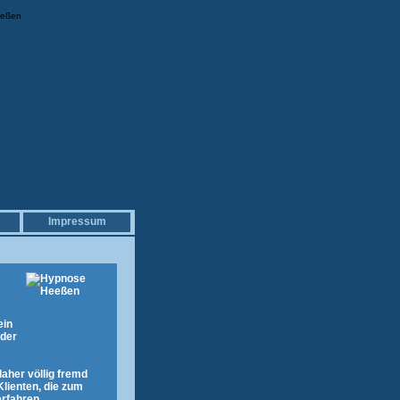
eeßen
Impressum
ein
 der
aher völlig fremd
. Klienten, die zum
rfahren,