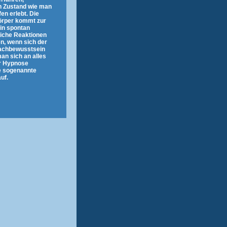
en Zustand wie man
en erlebt. Die
Körper kommt zur
in spontan
liche Reaktionen
n, wenn sich der
Wachbewusstsein
man sich an alles
er Hypnose
e sogenannte
uf.