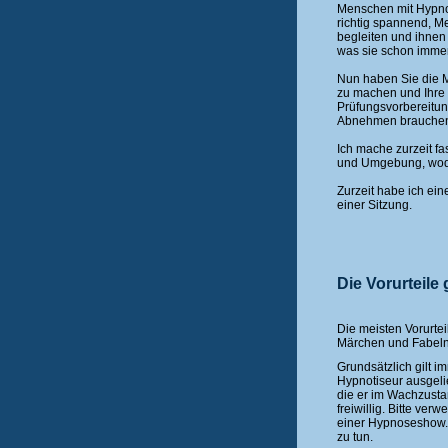
Menschen mit Hypnos
richtig spannend, M
begleiten und ihnen 
was sie schon immer
Nun haben Sie die M
zu machen und Ihre
Prüfungsvorbereitun
Abnehmen brauche
Ich mache zurzeit f
und Umgebung, wodur
Zurzeit habe ich ein
einer Sitzung.
Die Vorurteil
Die meisten Vorurte
Märchen und Fabeln
Grundsätzlich gilt 
Hypnotiseur ausgeli
die er im Wachzust
freiwillig. Bitte ver
einer Hypnoseshow. 
zu tun.