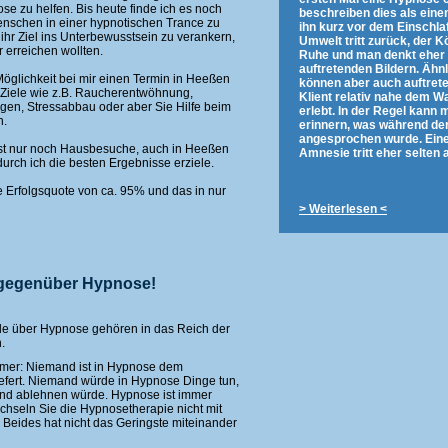
e zu helfen. Bis heute finde ich es noch
beschreiben dies als ein
enschen in einer hypnotischen Trance zu
ihn kurz vor dem Einschlaf
ihr Ziel ins Unterbewusstsein zu verankern,
Umwelt tritt zurück, der 
 erreichen wollten.
Ruhe und man denkt eher 
auftretenden Bildern. Ähn
öglichkeit bei mir einen Termin in Heeßen
können aber auch auftrete
 Ziele wie z.B. Raucherentwöhnung,
Klient relativ nahe dem 
gen, Stressabbau oder aber Sie Hilfe beim
erlebt. In der Regel kann 
n.
erinnern, was während d
angesprochen wurde. Ein
ast nur noch Hausbesuche, auch in Heeßen
Amnesie tritt eher selten a
ch ich die besten Ergebnisse erziele.
e Erfolgsquote von ca. 95% und das in nur
> Weiterlesen <
e gegenüber Hypnose!
ile über Hypnose gehören in das Reich der
.
immer: Niemand ist in Hypnose dem
efert. Niemand würde in Hypnose Dinge tun,
and ablehnen würde. Hypnose ist immer
wechseln Sie die Hypnosetherapie nicht mit
Beides hat nicht das Geringste miteinander