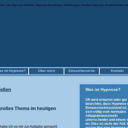
iten der Hypnose Heeßen Hypnose Abnehmen Erfahrungen Heeßen Hypnose für Abnehmen H
s ist Hypnose?
Über mich
Einsatzbereiche
Kontakt
eßen
Was ist Hypnose?
Oft wird erwartet oder gar
beürchtet, dass Hypnose 
Bewusstseinszustand ist,
großes Thema im heutigen
sich völlig vom normalen
Alltagsbewusstsein
unterscheidet und einem d
ist. Dies ist nicht der Fall
 habe ich es mir zur Aufgabe gemacht
ersten Mal eine Hypnose e