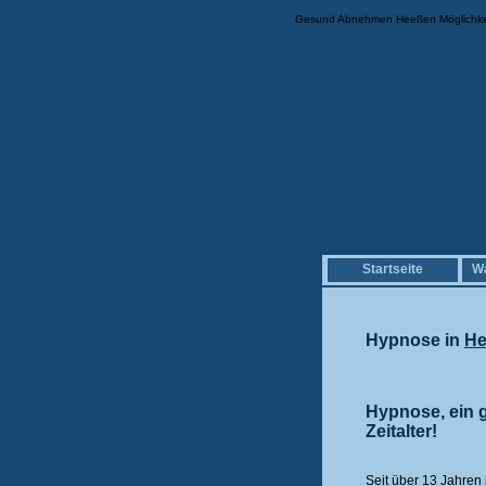
Gesund Abnehmen Heeßen Möglichke
Startseite
Wa
Hypnose in
He
Hypnose, ein 
Zeitalter!
Seit über 13 Jahren