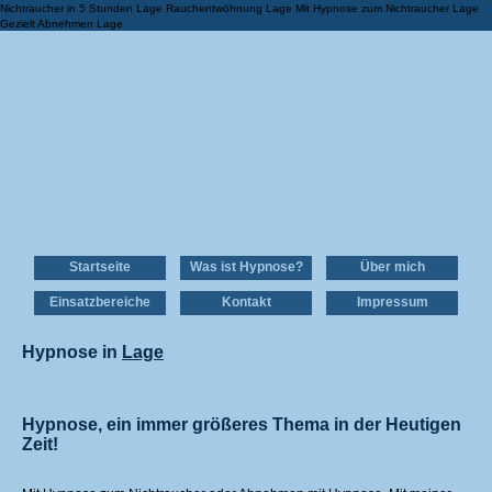
Nichtraucher in 5 Stunden Lage Rauchentwöhnung Lage Mit Hypnose zum Nichtraucher Lage
Gezielt Abnehmen Lage
Startseite
Was ist Hypnose?
Über mich
Einsatzbereiche
Kontakt
Impressum
Hypnose in
Lage
Hypnose, ein immer größeres Thema in der Heutigen
Zeit!