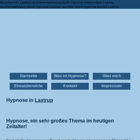
Nichtrauchen Lastrup raucherentwöhnung durch hypnose erfahrungen Lastrup
rauchentwöhnung durch hypnose Lastrup rauchfrei durch hypnose kosten Lastrup
Startseite
Was ist Hypnose?
Über mich
Einsatzbereiche
Kontakt
Impressum
Hypnose in
Lastrup
Hypnose, ein sehr großes Thema im heutigen
Zeitalter!