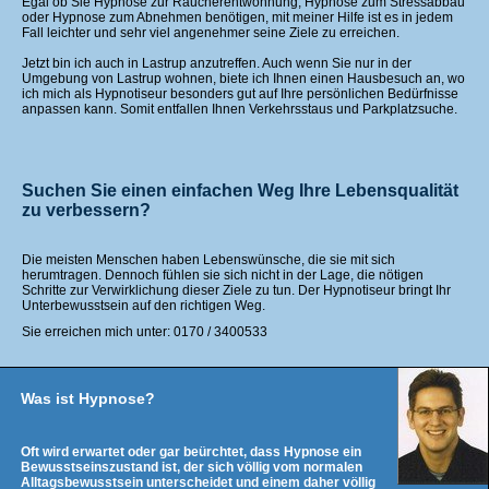
Egal ob Sie Hypnose zur Raucherentwöhnung, Hypnose zum Stressabbau
oder Hypnose zum Abnehmen benötigen, mit meiner Hilfe ist es in jedem
Fall leichter und sehr viel angenehmer seine Ziele zu erreichen.
Jetzt bin ich auch in Lastrup anzutreffen. Auch wenn Sie nur in der
Umgebung von Lastrup wohnen, biete ich Ihnen einen Hausbesuch an, wo
ich mich als Hypnotiseur besonders gut auf Ihre persönlichen Bedürfnisse
anpassen kann. Somit entfallen Ihnen Verkehrsstaus und Parkplatzsuche.
Suchen Sie einen einfachen Weg Ihre Lebensqualität
zu verbessern?
Die meisten Menschen haben Lebenswünsche, die sie mit sich
herumtragen. Dennoch fühlen sie sich nicht in der Lage, die nötigen
Schritte zur Verwirklichung dieser Ziele zu tun. Der Hypnotiseur bringt Ihr
Unterbewusstsein auf den richtigen Weg.
Sie erreichen mich unter: 0170 / 3400533
Was ist Hypnose?
Oft wird erwartet oder gar beürchtet, dass Hypnose ein
Bewusstseinszustand ist, der sich völlig vom normalen
Alltagsbewusstsein unterscheidet und einem daher völlig