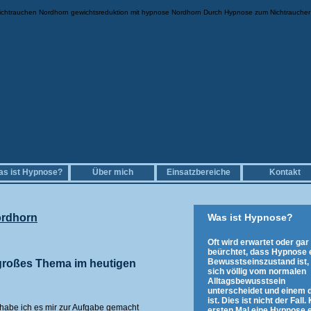
htrauchen Nordhorn gewichtsreduktion mit hypnose Nordhorn Durch Hypnose zum Nichtraucher
s ist Hypnose?
Über mich
Einsatzbereiche
Kontakt
rdhorn
Was ist Hypnose?
Oft wird erwartet oder gar
beürchtet, dass Hypnose 
Bewusstseinszustand ist,
großes Thema im heutigen
sich völlig vom normalen
Alltagsbewusstsein
unterscheidet und einem d
ist. Dies ist nicht der Fall
 habe ich es mir zur Aufgabe gemacht
ersten Mal eine Hypnose e