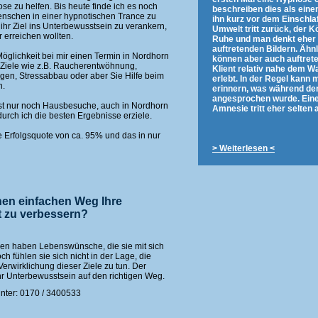
e zu helfen. Bis heute finde ich es noch
beschreiben dies als ein
enschen in einer hypnotischen Trance zu
ihn kurz vor dem Einschlaf
ihr Ziel ins Unterbewusstsein zu verankern,
Umwelt tritt zurück, der 
 erreichen wollten.
Ruhe und man denkt eher 
auftretenden Bildern. Ähn
öglichkeit bei mir einen Termin in Nordhorn
können aber auch auftrete
 Ziele wie z.B. Raucherentwöhnung,
Klient relativ nahe dem 
gen, Stressabbau oder aber Sie Hilfe beim
erlebt. In der Regel kann 
n.
erinnern, was während d
angesprochen wurde. Ein
ast nur noch Hausbesuche, auch in Nordhorn
Amnesie tritt eher selten a
ch ich die besten Ergebnisse erziele.
e Erfolgsquote von ca. 95% und das in nur
> Weiterlesen <
nen einfachen Weg Ihre
t zu verbessern?
en haben Lebenswünsche, die sie mit sich
 fühlen sie sich nicht in der Lage, die
Verwirklichung dieser Ziele zu tun. Der
hr Unterbewusstsein auf den richtigen Weg.
unter: 0170 / 3400533