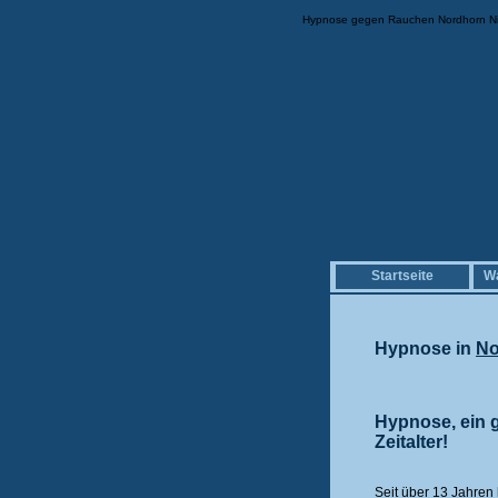
Hypnose gegen Rauchen Nordhorn Nic
Startseite
Wa
Hypnose in
No
Hypnose, ein 
Zeitalter!
Seit über 13 Jahren