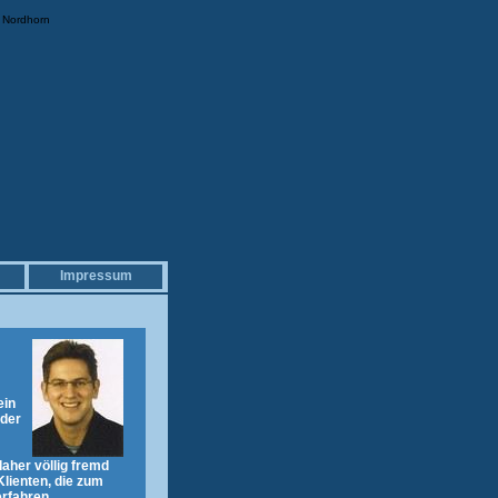
 Nordhorn
Impressum
ein
 der
aher völlig fremd
. Klienten, die zum
rfahren,