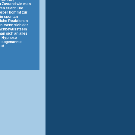
en Zustand wie man
en erlebt. Die
Körper kommt zur
in spontan
liche Reaktionen
n, wenn sich der
Wachbewusstsein
man sich an alles
er Hypnose
e sogenannte
uf.