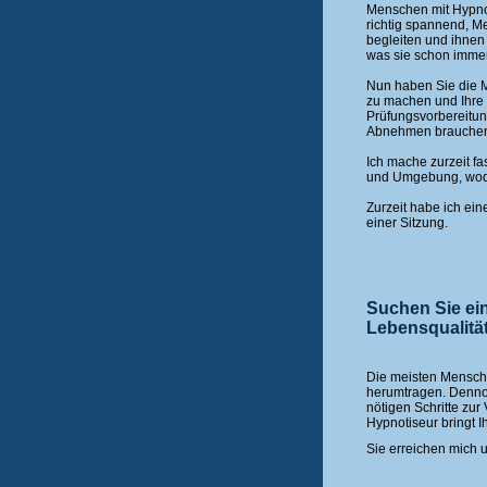
Menschen mit Hypnos
richtig spannend, M
begleiten und ihnen 
was sie schon immer
Nun haben Sie die M
zu machen und Ihre
Prüfungsvorbereitun
Abnehmen brauche
Ich mache zurzeit f
und Umgebung, wodur
Zurzeit habe ich ein
einer Sitzung.
Suchen Sie ei
Lebensqualitä
Die meisten Mensch
herumtragen. Dennoch
nötigen Schritte zur 
Hypnotiseur bringt I
Sie erreichen mich 