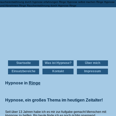
raucherentwöhnung durch hypnose erfahrungen Ringe Hypnose selbst machen Ringe Hypnose
und Abnehmen Ringe Rauchentwöhnung durch Hypnose Ringe
Startseite
Was ist Hypnose?
Über mich
Einsatzbereiche
Kontakt
Impressum
Hypnose in
Ringe
Hypnose, ein großes Thema im heutigen Zeitalter!
Seit über 13 Jahren habe ich es mir zur Aufgabe gemacht Menschen mit
Hypnose zu helfen. Bis heute finde ich es noch richtig spannend,