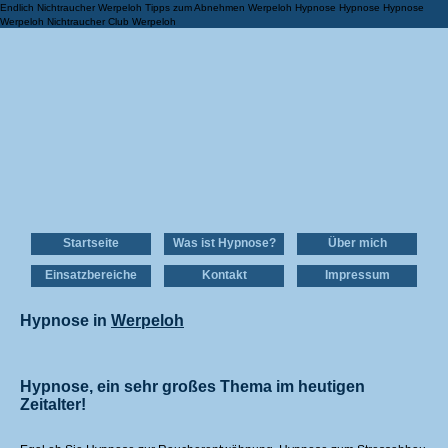
Endlich Nichtraucher Werpeloh Tipps zum Abnehmen Werpeloh Hypnose Hypnose Hypnose
Werpeloh Nichtraucher Club Werpeloh
Startseite
Was ist Hypnose?
Über mich
Einsatzbereiche
Kontakt
Impressum
Hypnose in
Werpeloh
Hypnose, ein sehr großes Thema im heutigen
Zeitalter!