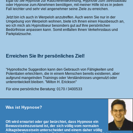
Egal ob Sie Hypnose zur Raucherentwöhnung, Hypnose zum Stressabbau
oder Hypnose zum Abnehmen benötigen, mit meiner Hilfe ist es in jedem
Fall leichter und sehr viel angenehmer seine Ziele zu erreichen.
Jetzt bin ich auch in Werpeloh anzutreffen. Auch wenn Sie nur in der
Umgebung von Werpeloh wohnen, biete ich Ihnen einen Hausbesuch an,
wo ich mich als Hypnotiseur besonders gut auf Ihre persönlichen
Bedürfnisse anpassen kann. Somit entfallen Ihnen Verkehrsstaus und
Parkplatzsuche.
Erreichen Sie Ihr persönliches Ziel!
“Hypnotische Suggestion kann den Gebrauch von Fähigkeiten und
Potentialen erleichtern, die in einem Menschen bereits existieren, aber
aufgrund mangelnden Trainings oder Verständnisses ungenutzt oder
unterentwickelt bleiben. ”Milton H. Erickson"
Für eine persönliche Beratung: 0170 / 3400533
Was ist Hypnose?
Oft wird erwartet oder gar beürchtet, dass Hypnose ein
Bewusstseinszustand ist, der sich völlig vom normalen
Alltagsbewusstsein unterscheidet und einem daher völlig