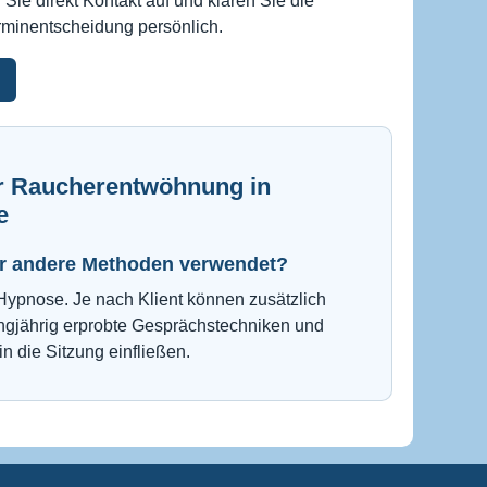
e direkt Kontakt auf und klären Sie die
erminentscheidung persönlich.
n
ur Raucherentwöhnung in
e
r andere Methoden verwendet?
Hypnose. Je nach Klient können zusätzlich
gjährig erprobte Gesprächstechniken und
n die Sitzung einfließen.