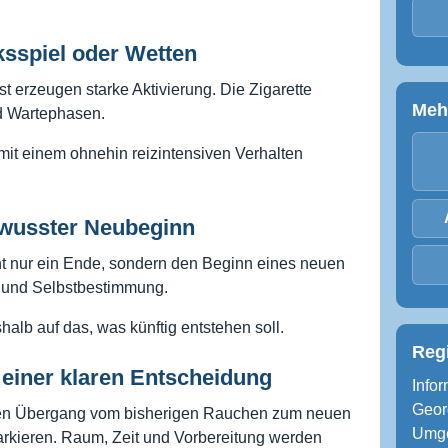
.
sspiel oder Wetten
t erzeugen starke Aktivierung. Die Zigarette
Meh
d Wartephasen.
it einem ohnehin reizintensiven Verhalten
ewusster Neubeginn
ht nur ein Ende, sondern den Beginn eines neuen
 und Selbstbestimmung.
halb auf das, was künftig entstehen soll.
Reg
 einer klaren Entscheidung
Infor
Geor
en Übergang vom bisherigen Rauchen zum neuen
Umge
arkieren. Raum, Zeit und Vorbereitung werden