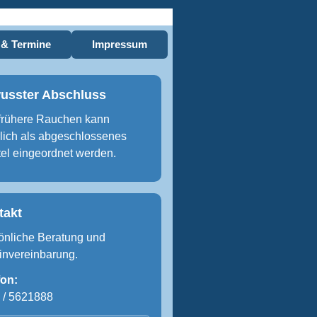
 & Termine
Impressum
usster Abschluss
frühere Rauchen kann
rlich als abgeschlossenes
tel eingeordnet werden.
takt
önliche Beratung und
invereinbarung.
fon:
 / 5621888