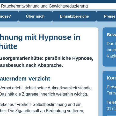
pnose?
Über mich
Einsatzbereiche
Preise
Bew
hnung mit Hypnose in
Das 
hütte
inne
Kapi
 Georgsmarienhütte: persönliche Hypnose,
Hausbesuch nach Absprache.
Kon
 dauerndem Verzicht
Pers
erbot erlebt, richtet seine Aufmerksamkeit ständig
Term
Das hält die Zigarette innerlich weiterhin wichtig.
Tele
ärker auf Freiheit, Selbstbestimmung und ein
0171
her. Die Zigarette soll an Bedeutung verlieren,