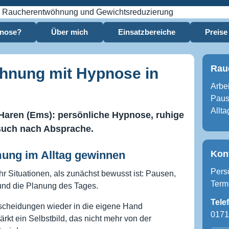
pnose?
Über mich
Einsatzbereiche
Preise
Rauc
hnung mit Hypnose in
Arbe
Paus
Allta
Haren (Ems): persönliche Hypnose, ruhige
such nach Absprache.
Kon
ung im Alltag gewinnen
Pers
 Situationen, als zunächst bewusst ist: Pausen,
Term
nd die Planung des Tages.
Tele
tscheidungen wieder in die eigene Hand
0171
rkt ein Selbstbild, das nicht mehr von der