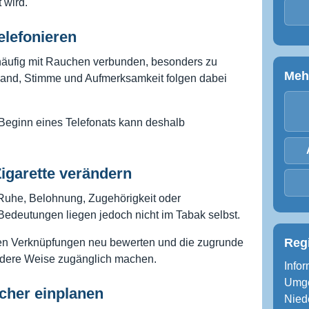
 wird.
elefonieren
äufig mit Rauchen verbunden, besonders zu
Meh
and, Stimme und Aufmerksamkeit folgen dabei
Beginn eines Telefonats kann deshalb
igarette verändern
Ruhe, Belohnung, Zugehörigkeit oder
Bedeutungen liegen jedoch nicht im Tabak selbst.
Reg
en Verknüpfungen neu bewerten und die zugrunde
ndere Weise zugänglich machen.
Info
Umge
cher einplanen
Nied