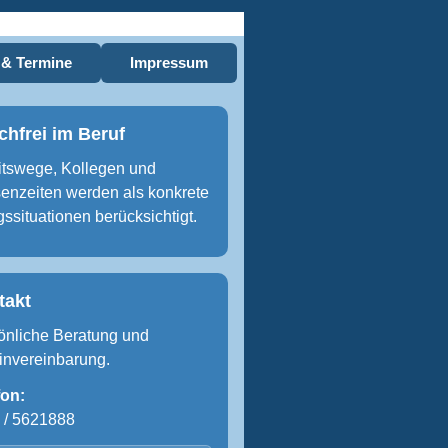
 & Termine
Impressum
hfrei im Beruf
itswege, Kollegen und
enzeiten werden als konkrete
gssituationen berücksichtigt.
takt
önliche Beratung und
invereinbarung.
fon:
 / 5621888